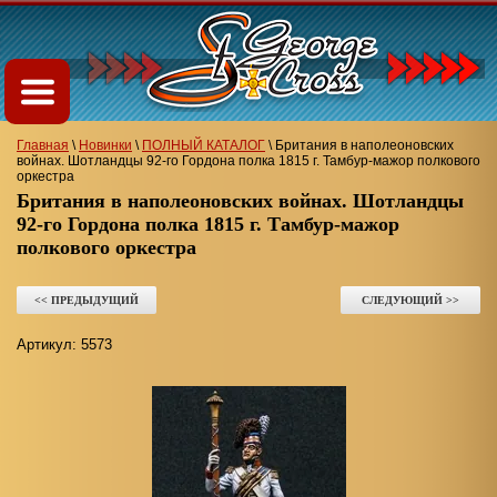
Главная
\
Новинки
\
ПОЛНЫЙ КАТАЛОГ
\
Британия в наполеоновских
войнах. Шотландцы 92-го Гордона полка 1815 г. Тамбур-мажор полкового
оркестра
Британия в наполеоновских войнах. Шотландцы
92-го Гордона полка 1815 г. Тамбур-мажор
полкового оркестра
<< ПРЕДЫДУЩИЙ
СЛЕДУЮЩИЙ >>
Артикул:
5573