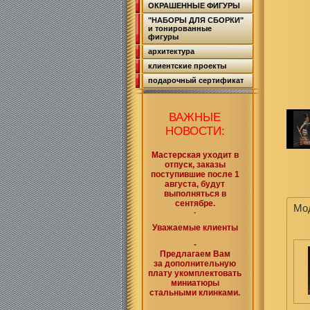
ОКРАШЕННЫЕ ФИГУРЫ
"НАБОРЫ ДЛЯ СБОРКИ"
и тонированные
фигуры
архитектура
клиентские проекты
подарочный сертификат
ВАЖНЫЕ
НОВОСТИ:
Мастерская уходит в
отпуск, заказы
поступившие после 1
августа, будут
выполняться в
сентябре.
Мо
-
Уважаемые клиенты
-
Предлагаем Вам
за дополнительную
плату укомплектовать
миниатюры
стальными клинками.