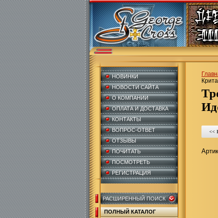
Главн
НОВИНКИ
Крита
НОВОСТИ САЙТА
Т
О КОМПАНИИ
Ид
ОПЛАТА И ДОСТАВКА
КОНТАКТЫ
ВОПРОС-ОТВЕТ
<<
ОТЗЫВЫ
Артик
ПОЧИТАТЬ
ПОСМОТРЕТЬ
РЕГИСТРАЦИЯ
РАСШИРЕННЫЙ ПОИСК
ПОЛНЫЙ КАТАЛОГ