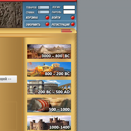
0
0
руб.
ЩИЙ >>