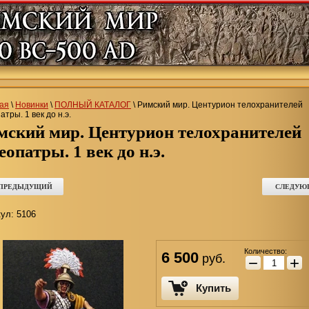
ая
\
Новинки
\
ПОЛНЫЙ КАТАЛОГ
\
Римский мир. Центурион телохранителей
атры. 1 век до н.э.
еопатры. 1 век до н.э.
 ПРЕДЫДУЩИЙ
СЛЕДУЮ
ул:
5106
Количество:
6 500
руб.
−
+
Купить