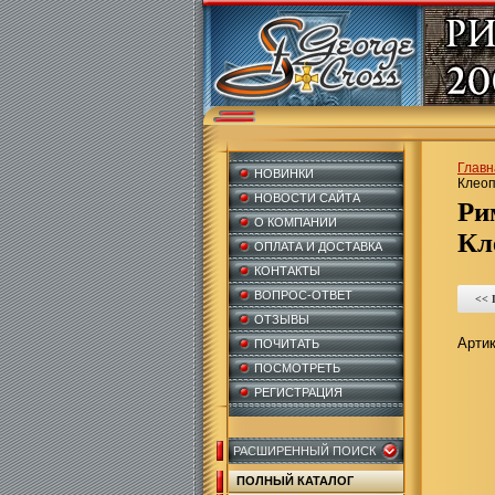
Главн
НОВИНКИ
Клеоп
НОВОСТИ САЙТА
Римский мир. Центурион телохранителей
О КОМПАНИИ
Кл
ОПЛАТА И ДОСТАВКА
КОНТАКТЫ
ВОПРОС-ОТВЕТ
<<
ОТЗЫВЫ
Артик
ПОЧИТАТЬ
ПОСМОТРЕТЬ
РЕГИСТРАЦИЯ
РАСШИРЕННЫЙ ПОИСК
ПОЛНЫЙ КАТАЛОГ