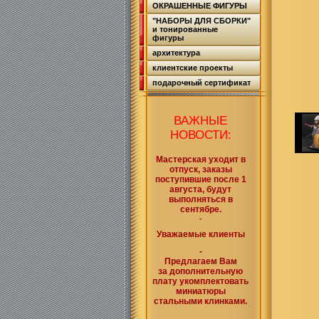
ОКРАШЕННЫЕ ФИГУРЫ
"НАБОРЫ ДЛЯ СБОРКИ"
и тонированные
фигуры
архитектура
клиентские проекты
подарочный сертификат
ВАЖНЫЕ
НОВОСТИ:
Мастерская уходит в
отпуск, заказы
поступившие после 1
августа, будут
выполняться в
сентябре.
-
Уважаемые клиенты
-
Предлагаем Вам
за дополнительную
плату укомплектовать
миниатюры
стальными клинками.