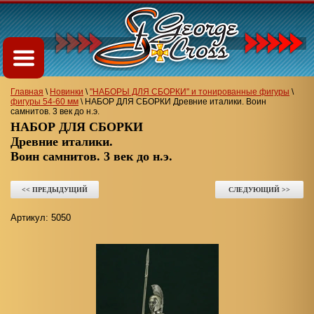
Главная
\
Новинки
\
"НАБОРЫ ДЛЯ СБОРКИ" и тонированные фигуры
\
фигуры 54-60 мм
\
НАБОР ДЛЯ СБОРКИ Древние италики. Воин
самнитов. 3 век до н.э.
НАБОР ДЛЯ СБОРКИ
Древние италики.
Воин самнитов. 3 век до н.э.
<< ПРЕДЫДУЩИЙ
СЛЕДУЮЩИЙ >>
Артикул:
5050