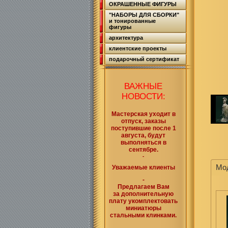
ОКРАШЕННЫЕ ФИГУРЫ
"НАБОРЫ ДЛЯ СБОРКИ"
и тонированные
фигуры
архитектура
клиентские проекты
подарочный сертификат
ВАЖНЫЕ
НОВОСТИ:
Мастерская уходит в
отпуск, заказы
поступившие после 1
августа, будут
выполняться в
сентябре.
-
Мо
Уважаемые клиенты
-
Предлагаем Вам
за дополнительную
плату укомплектовать
миниатюры
стальными клинками.