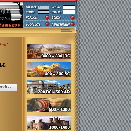
0
0
руб.
0 мм
\
ы.
ЩИЙ >>