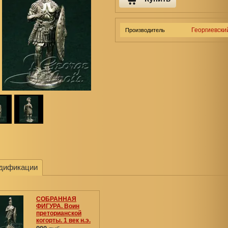
Георгиевски
Производитель
дификации
СОБРАННАЯ
ФИГУРА. Воин
преторианской
когорты. 1 век н.э.