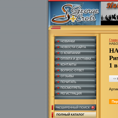
Главн
НОВИНКИ
НАБОР
НОВОСТИ САЙТА
О КОМПАНИИ
Ри
ОПЛАТА И ДОСТАВКА
1 в
КОНТАКТЫ
ВОПРОС-ОТВЕТ
ОТЗЫВЫ
<<
ПОЧИТАТЬ
ПОСМОТРЕТЬ
Артик
РЕГИСТРАЦИЯ
Пер
РАСШИРЕННЫЙ ПОИСК
ПОЛНЫЙ КАТАЛОГ