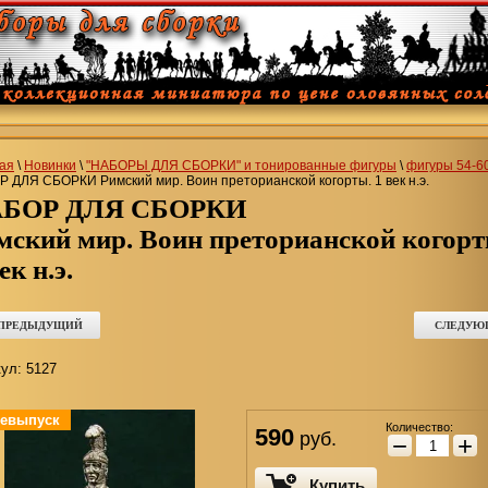
ая
\
Новинки
\
"НАБОРЫ ДЛЯ СБОРКИ" и тонированные фигуры
\
фигуры 54-6
 ДЛЯ СБОРКИ Римский мир. Воин преторианской когорты. 1 век н.э.
НАБОР ДЛЯ СБОРКИ
мский мир. Воин преторианской когорт
ек н.э.
 ПРЕДЫДУЩИЙ
СЛЕДУЮ
ул:
5127
евыпуск
Количество:
590
руб.
−
+
Купить