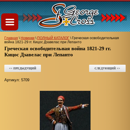
Главная
\
Новинки
\
ПОЛНЫЙ КАТАЛОГ
\
Греческая освободительная
война 1821-29 гг. Кицос Дзавелас при Лепанто
Греческая освободительная война 1821-29 гг.
Кицос Дзавелас при Лепанто
<< ПРЕДЫДУЩИЙ
СЛЕДУЮЩИЙ >>
Артикул:
5709